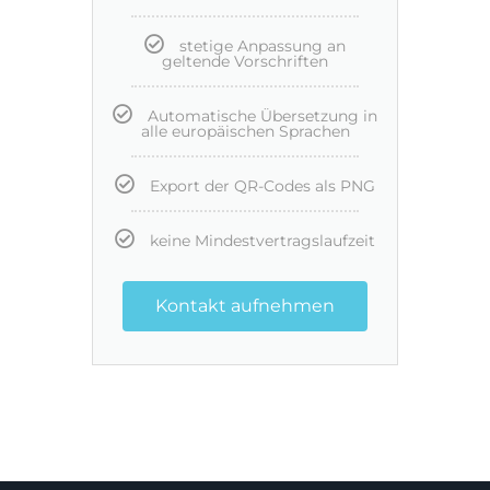
stetige Anpassung an
geltende Vorschriften
Automatische Übersetzung in
alle europäischen Sprachen
Export der QR-Codes als PNG
keine Mindestvertragslaufzeit
Kontakt aufnehmen