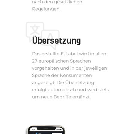
nach den gesetzlichen
Regelungen.
Übersetzung
Das erstellte E-Label wird in allen
27 europäischen Sprachen
vorgehalten und in der jeweiligen
Sprache der Konsumenten
angezeigt. Die Übersetzung
erfolgt automatisch und wird stets
um neue Begriffe ergänzt.