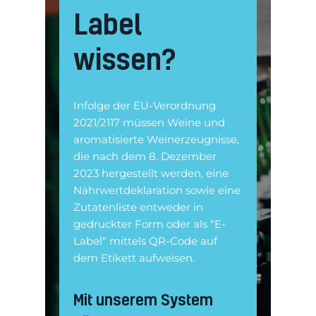
Label
wissen?
Infolge der EU-Verordnung
2021/2117 müssen Weine und
aromatisierte Weinerzeugnisse,
die nach dem 8. Dezember
2023 hergestellt werden, eine
Nährwertdeklaration sowie eine
Zutatenliste entweder in
gedruckter Form oder als “E-
Label“ mittels QR-Code auf
dem Etikett aufweisen.
Mit unserem System