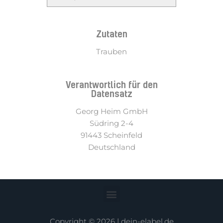
Zutaten
Trauben
Verantwortlich für den
Datensatz
Georg Heim GmbH
Südring 2-4
91443 Scheinfeld
Deutschland
Copyright © 2026 |
dein-elabel.de