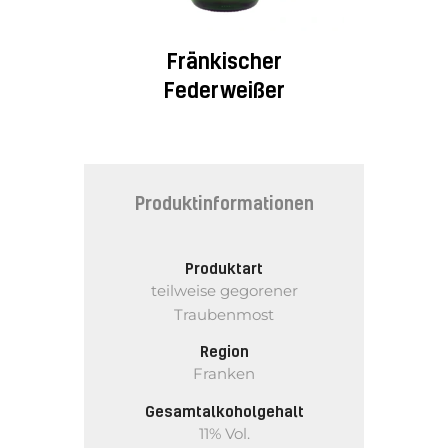
Fränkischer
Federweißer
Produktinformationen
Produktart
teilweise gegorener
Traubenmost
Region
Franken
Gesamtalkoholgehalt
11% Vol.