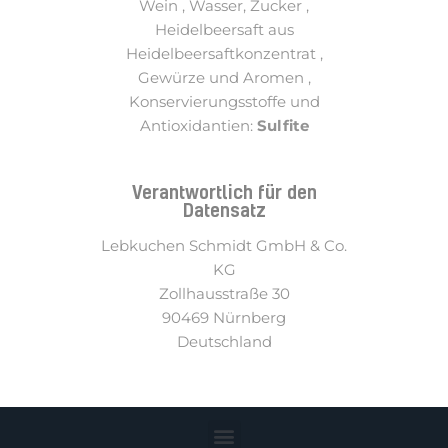
Wein , Wasser, Zucker ,
Heidelbeersaft aus
Heidelbeersaftkonzentrat ,
Gewürze und Aromen ,
Konservierungsstoffe und
Antioxidantien:
Sulfite
Verantwortlich für den
Datensatz
Lebkuchen Schmidt GmbH & Co.
KG
Zollhausstraße 30
90469 Nürnberg
Deutschland